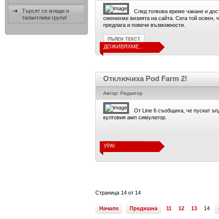
Търсят се млади и
След толкова време чакане и дос
талантливи групи!
сменихме визията на сайта. Сега той освен, ч
предлага и повече възможности.
ПЪЛЕН ТЕКСТ
ДОЖИВЯХМЕ...
Отключиха Pod Farm 2!
Автор: Редактор
От Line 6 съобщиха, че пускат ъп
култовия амп симулатор.
УРА!
ПЪЛЕН ТЕКСТ
Страница 14 от 14
Начало
Предишна
11
12
13
14