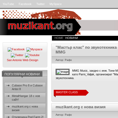
YouTube
Facebook
Twitter
MySpace
HOME
НОВИНИ
"Мастър клас" по звукотехника
MMG
San Antonio Web Design
Автор: Рафо
MMG Music, заедно с инж. Тони М
ПОПУЛЯРНИ НОВИНИ
като Parni_Valjak, организират "М
звукотехника.
Cubase Pro 8 и Cubase
Artist 8
MASTER CLASS
ПЪЛЕН ТЕКСТ
MetalHangar 18 с нов
сайт!
muzikant.org с нова визия
muzikant.org с нова
визия
Автор: Рафо
Отключиха Pod Farm 2!