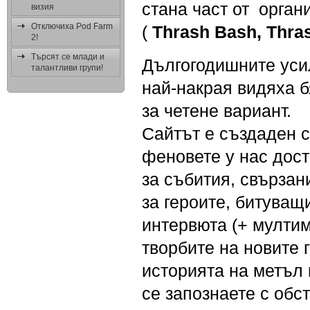
стана част от орган
визия
Отключиха Pod Farm
(
Thrash Bash, Thras
2!
Търсят се млади и
Дългогодишните уси
талантливи групи!
най-накрая видяха б
за четене вариант.
Сайтът е създаден с
феновете у нас дос
за събития, свързан
за героите, битуващ
интервюта (+ мултим
творбите на новите г
историята на метъл
се запознаете с обс