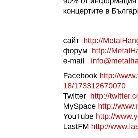
90% от информацията
концертите в Българ
сайт
http://MetalHa
форум
http://Metal
e-mail
info@metalh
Facebook
http://www
18/173312670070
Twitter
http://twitte
MySpace
http://www
YouTube
http://www.
LastFM
http://www.l