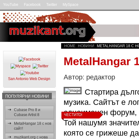
YouTube
Facebook
Twitter
MySpace
HOME
НОВИНИ
METALHANGAR 18 С Н
MetalHangar 1
Автор: редактор
San Antonio Web Design
Стартира дълг
ПОПУЛЯРНИ НОВИНИ
музика. Сайтът е л
Cubase Pro 8 и
едноименен форум, о
Cubase Artist 8
ЧЕСТИТО!
Той нашумя значите
MetalHangar 18 с нов
сайт!
която се грижеше да
muzikant.org с нова