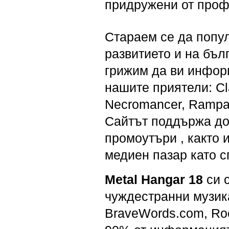
придружени от проф
Стараем се да попу
развитието и на бъл
грижим да ви инфор
нашите приятели: Cl
Necromancer, Rampart
Сайтът поддържа до
промоутъри , както 
медиен пазар като с
Metal Hangar 18
си 
чуждестранни музика
BraveWords.com, Roc