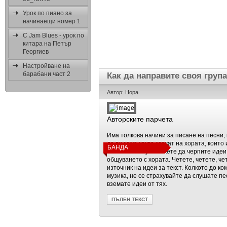
Урок по пиано за
начинаещи номер 1
C Jam Blues - урок по
китара на Петър
Георгиев
Настройване на
барабани част 2
Как да направите своя група
Автор: Нора
Авторските парчета
Има толкова начини за писане на песни, 
да ви кажа какво казват на хората, които
БАНДА
това важи и тук. Можете да черпите идеи
общуването с хората. Четете, четете, че
източник на идеи за текст. Колкото до к
музика, не се страхувайте да слушате пе
вземате идеи от тях.
ПЪЛЕН ТЕКСТ