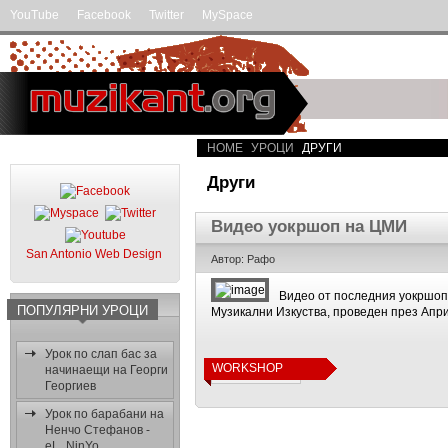
YouTube
Facebook
Twitter
MySpace
HOME
УРОЦИ
ДРУГИ
Други
Видео уокршоп на ЦМИ
San Antonio Web Design
Автор: Рафо
Видeо от последния уокршоп
ПОПУЛЯРНИ УРОЦИ
Музикални Изкуства, проведен през Апри
Урок по слап бас за
WORKSHOP
начинаещи на Георги
ПЪЛЕН ТЕКСТ
Георгиев
Урок по барабани на
Ненчо Стефанов -
eL_NinYo