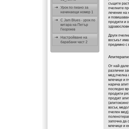
същите раст
Урок по пиано за
пчелните пр
начинаещи номер 1
лечение на 
и повишаван
C Jam Blues - урок по
продукти и 
китара на Петър
здравословн
Георгиев
Други пчелн
Настройване на
восъкът има
барабани част 2
предимно с 
Апитерапи
От най-дале
различни за
мед,пчелна о
млечице и п
нарича апит
последно вр
продукти ря
продукт апи
(апитоксино
восък, медо
пчелен мед)
поленотерап
започна да 
млечице и ек