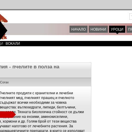
НАЧАЛО
НОВИНИ
УРОЦИ
П
ЦИ
ВОКАЛИ
ия - пчелите в полза на
sCorax
Пчелните продукти с хранителни и лечебни
 пчелният мед, пчелният прашец и пчелното
 съдържат всички необходими за човека
вещества: въглехидрати, липиди, белтъчини,
минерали. Тяхната биологична стойност се дължи
 съдържание на ензими, аминокиселини,
, хормони и др. Голям брой от тези вещества
учават наготово от лечебните растения. За
фармацевтичните препарати, в които се използват