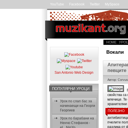
YouTube
Facebook
Twitter
MySpace
HOME
УРО
Вокали
Апитерап
певците
San Antonio Web Design
Автор: Corvu
ПОПУЛЯРНИ УРОЦИ
свойства са
млечице. Те
Урок по слап бас за
хранителни 
начинаещи на Георги
витамини и 
Георгиев
ПОЛЕЗНО
на богатото
антибиотици
Урок по барабани на
пчелите пол
Ненчо Стефанов -
разлика от 
eL_NinYo