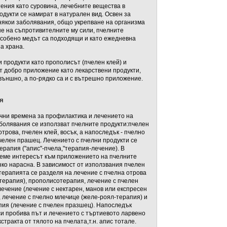
ения като суровина, лечебните вещества в
одукти се намират в натурален вид. Освен за
някои заболявания, общо укрепване на организма
е на съпротивителните му сили, пчелните
особено медът са подходящи и като ежедневна
а храна.
и продукти като прополисът (пчелен клей) и
т добро приложение като лекарствени продукти,
външно, а по-рядко са и с вътрешно приложение.
я
чни времена за профилактика и лечението на
болявания се използват пчелните продукти:пчелен
трова, пчелен клей, восък, а напоследък - пчелно
челен прашец. Лечението с пчелни продукти се
ерапия ("апис"-пчела,"терапия-лечение). В
еме интересът към приложението на пчелните
зко нарасна. В зависимост от използвания пчелен
терапията се разделя на лечение с пчелна отрова
терапия), прополисотерапия, лечение с пчелен
лечение (лечение с нектарен, манов или експресен
, лечение с пчелно млечице (желе-роял-терапия) и
ия (лечение с пчелен празшец). Напоследък
си пробива път и лечението с търтиевото ларвено
стракта от тялото на пчелата,т.н. апис тотале.