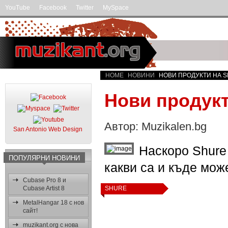
YouTube
Facebook
Twitter
MySpace
HOME
НОВИНИ
НОВИ ПРОДУКТИ НА S
Нови продукт
Автор: Muzikalen.bg
San Antonio Web Design
Наскоро Shure
ПОПУЛЯРНИ НОВИНИ
какви са и къде може
Cubase Pro 8 и
Cubase Artist 8
SHURE
MetalHangar 18 с нов
сайт!
muzikant.org с нова