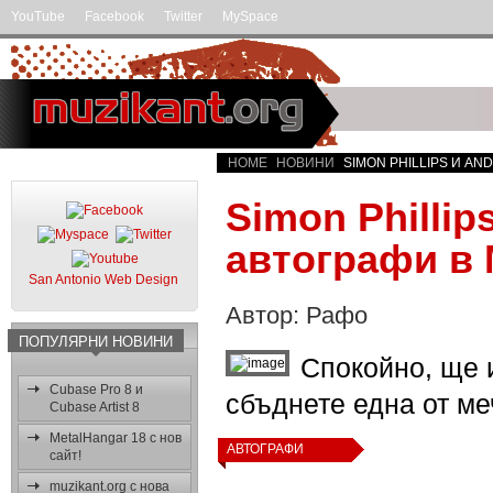
YouTube
Facebook
Twitter
MySpace
HOME
НОВИНИ
SIMON PHILLIPS И AND
Simon Philli
автографи в 
San Antonio Web Design
Автор: Рафо
ПОПУЛЯРНИ НОВИНИ
Спокойно, ще 
Cubase Pro 8 и
сбъднете една от ме
Cubase Artist 8
MetalHangar 18 с нов
АВТОГРАФИ
сайт!
muzikant.org с нова