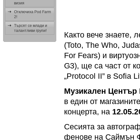
визия
Отключиха Pod Farm
2!
Търсят се млади и
талантливи групи!
Както вече знаете,
(Toto, The Who, Judas
For Fears) и виртуо
G3), ще са част от 
„Protocol II” в Sofia 
Музикален Център
в един от магазинит
концерта, на
12.05.2
Сесията за автогра
фенове на Саймън Ф