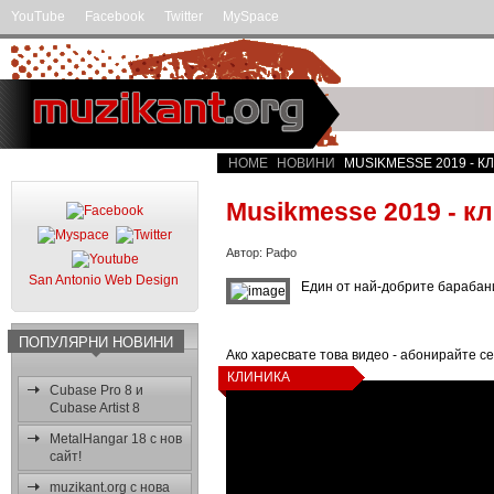
YouTube
Facebook
Twitter
MySpace
HOME
НОВИНИ
MUSIKMESSE 2019 - К
Musikmesse 2019 - кл
Автор: Рафо
San Antonio Web Design
Един от най-добрите барабани
ПОПУЛЯРНИ НОВИНИ
Ако харесвате това видео - абонирайте се
КЛИНИКА
Cubase Pro 8 и
Cubase Artist 8
MetalHangar 18 с нов
сайт!
muzikant.org с нова