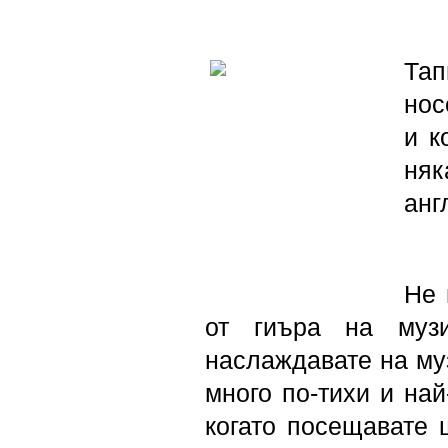
Тап
нос
и к
няк
анг
Не 
от гиъра на музи
наслаждавате на муз
много по-тихи и най
когато посещавате