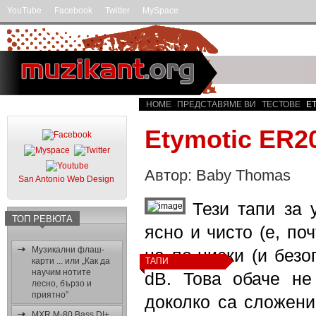
YouTube
Facebook
Twitter
MySpace
HOME
ПРЕДСТАВЯМЕ ВИ
ТЕСТОВЕ
ET
Etymotic ER2
Автор: Baby Thomas
San Antonio Web Design
Тези тапи за 
ТОП РЕВЮТА
ясно и чисто (е, по
Музикални флаш-
на по-ниски (и безо
карти ... или „Как да
ТАПИ
научим нотите
dB. Това обаче не
лесно, бързо и
приятно”
доколко са сложени
MXR M-80 Bass DI+