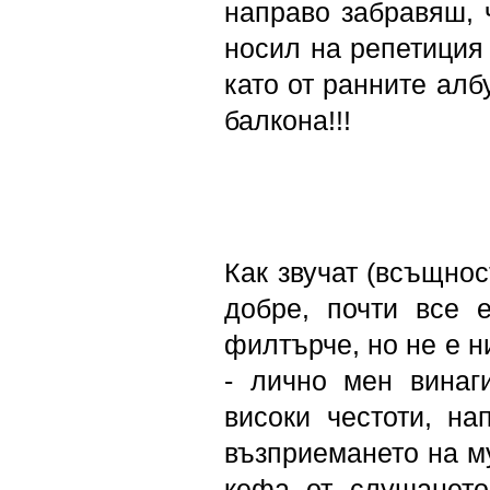
направо забравяш, ч
носил на репетиция 
като от ранните алб
балкона!!!
Как звучат (всъщно
добре, почти все 
филтърче, но не е н
- лично мен винаг
високи честоти, на
възприемането на муз
кефа от слушането