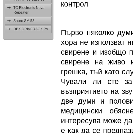
контрол
TC Electronic Nova
Repeater
Shure SM 58
DBX DRIVERACK PA
Първо няколко дум
хора не използват н
свирене и изобщо п
свирене на живо 
грешка, тъй като сл
Чували ли сте за
възприятието на зву
две думи и полов
медицински обясн
интересува може да
е как да се предпаз