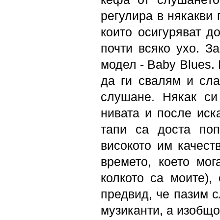
регулира в някакви 
които осигуряват д
почти всяко ухо. З
модел - Baby Blues.
да ги свалям и сла
слушане. Някак си
нивата и после иск
тапи са доста поп
високото им качеств
времето, което мог
колкото са моите),
предвид, че пазим с
музиканти, а изобщо