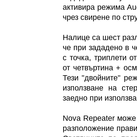
активира режима Aud
чрез свирене по стр
Налице са шест разл
че при зададено в ч
с точка, триплети о
от четвъртина + осм
Тези "двойните" ре
използване на сте
заедно при използва
Nova Repeater може 
разположение прави 