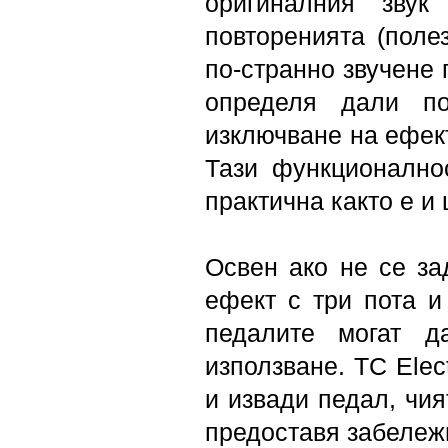
оригиналния зву
повторенията (поле
по-странно звучене п
определя дали по
изключване на ефект
Тази функционално
практична както е и
Освен ако не се за
ефект с три пота и
педалите могат д
използване. TC Elec
и извади педал, чия
предоставя забележи