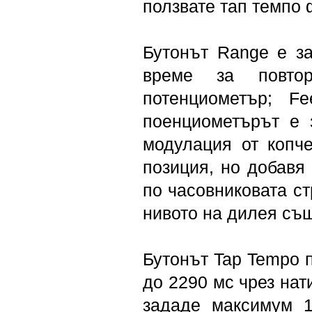
ползвате тап темпо 
Бутонът Range е за
време за повто
потенциометър; F
поенциометърът е 
модулация от копче
позиция, но добавя
по часовниковата ст
нивото на дилея съ
Бутонът Tap Tempo 
до 2290 мс чрез нат
зададе максимум 1