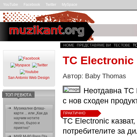
YouTube
Facebook
Twitter
MySpace
HOME
ПРЕДСТАВЯМЕ ВИ
ТЕСТОВЕ
TC
TC Electronic
Автор: Baby Thomas
San Antonio Web Design
Неотдавна TC E
ТОП РЕВЮТА
с нов сходен продук
Музикални флаш-
карти ... или „Как да
ПРАКТИЧНО
научим нотите
TC Electronic казват
лесно, бързо и
приятно”
потребителите за ди
MXR M-80 Bass DI+