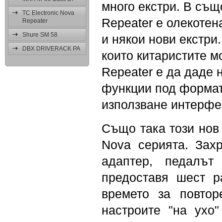
много екстри. В същ
TC Electronic Nova
Repeater е олекотен
Repeater
Shure SM 58
и някои нови екстри
DBX DRIVERACK PA
които китаристите мо
Repeater е да даде 
функции под формат
използване интерфе
Също така този нов 
Nova серията. Зах
адаптер, педалъ
предоставя шест р
времето за повтор
настроите "на ухо