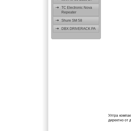
TC Electronic Nova
Repeater
Shure SM 58
DBX DRIVERACK PA
Ултра компак
директно от д