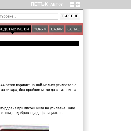
ПЕТЪК
АВГ
07
РЕДСТАВЯМЕ ВИ
ФОРУМ
БАЗАР
ЗА НАС
 44 ватов вариант на най-малкия усилвател с
 за китара, без проблем може да се използва
върдрайв при високи нива на усилване. Tone
и високи, подобряващи дефиницията на