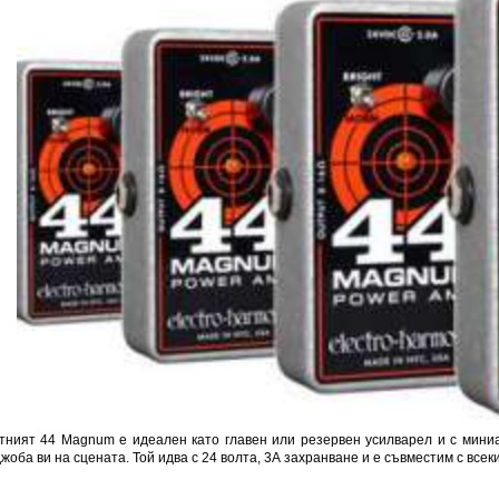
тният 44 Magnum е идеален като главен или резервен усилварел и с мин
жоба ви на сцената. Той идва с 24 волта, 3А захранване и е съвместим с всек