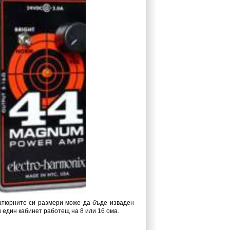
иатюрните си размери може да бъде изваден
и един кабинет работещ на 8 или 16 ома.