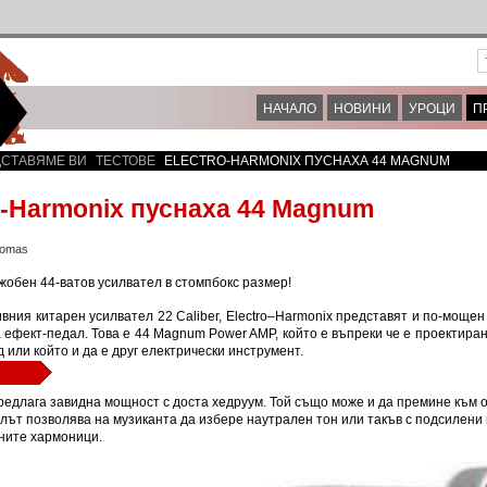
НАЧАЛО
НОВИНИ
УРОЦИ
П
СТАВЯМЕ ВИ
ТЕСТОВЕ
ELECTRO-HARMONIX ПУСНАХА 44 MAGNUM
o-Harmonix пуснаха 44 Magnum
homas
жобен 44-ватов усилвател в стомпбокс размер!
вния китарен усилвател 22 Caliber, Electro–Harmonix представят и по-мощен
 ефект-педал. Това е 44 Magnum Power AMP, който е въпреки че е проектиран
д или който и да е друг електрически инструмент.
едлага завидна мощност с доста хедруум. Той също може и да премине към о
олът позволява на музиканта да избере наутрален тон или такъв с подсилен
ните хармоници.