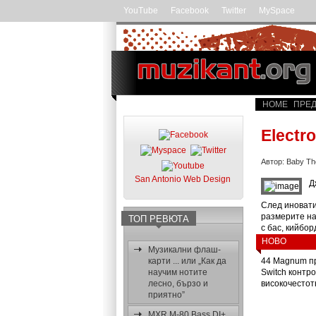
YouTube
Facebook
Twitter
MySpace
HOME
ПРЕД
Electr
Автор: Baby T
San Antonio Web Design
Д
След иновати
размерите на
ТОП РЕВЮТА
с бас, кийбор
НОВО
Музикални флаш-
карти ... или „Как да
44 Magnum пр
научим нотите
Switch контр
лесно, бързо и
високочестот
приятно”
MXR M-80 Bass DI+