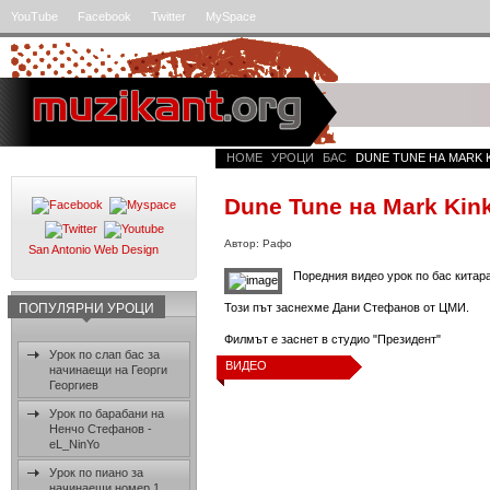
YouTube
Facebook
Twitter
MySpace
HOME
УРОЦИ
БАС
DUNE TUNE НА MARK K
Dune Tune на Mark Kin
Автор: Рафо
San Antonio Web Design
Поредния видео урок по бас китара
ПОПУЛЯРНИ УРОЦИ
Този път заснехме Дани Стефанов от ЦМИ.
Филмът е заснет в студио "Президент"
Урок по слап бас за
ВИДЕО
начинаещи на Георги
Георгиев
Урок по барабани на
Ненчо Стефанов -
eL_NinYo
Урок по пиано за
начинаещи номер 1