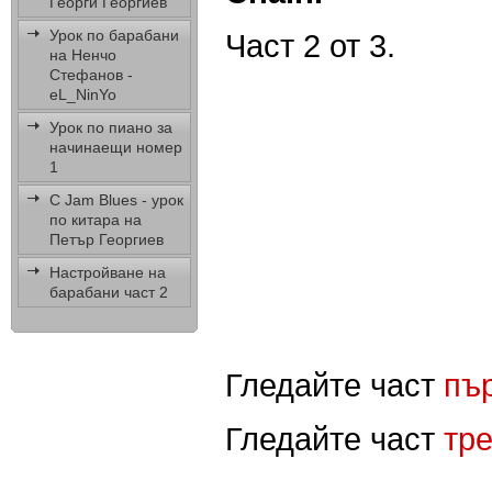
Георги Георгиев
Урок по барабани
Част 2 от 3.
на Ненчо
Стефанов -
eL_NinYo
Урок по пиано за
начинаещи номер
1
C Jam Blues - урок
по китара на
Петър Георгиев
Настройване на
барабани част 2
Гледайте част
пъ
Гледайте част
тре