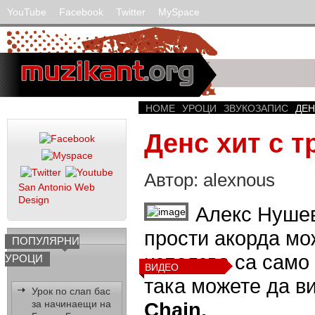
YouTube
Facebook
Twitter
MySpace
HOME
УРОЦИ
ЗВУКОЗАПИС
ДЕН
Денс хит с т
Автор: alexnous
San Antonio Web
Design
Алекс Нуше
прости акорда мо
ПОПУЛЯРНИ
използва са само
УРОЦИ
ВИДЕО
така можете да в
Урок по слап бас
за начинаещи на
Chain.