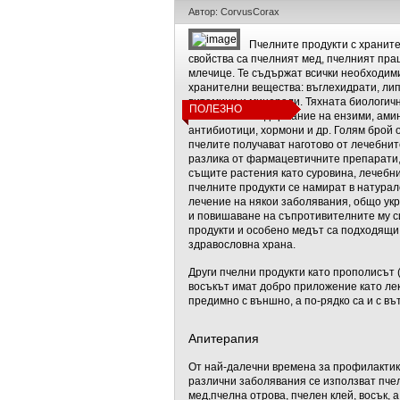
Автор: CorvusCorax
Пчелните продукти с хранит
свойства са пчелният мед, пчелният пра
млечице. Те съдържат всички необходими
хранителни вещества: въглехидрати, лип
витамини и минерали. Тяхната биологич
ПОЛЕЗНО
на богатото съдържание на ензими, ами
антибиотици, хормони и др. Голям брой 
пчелите получават наготово от лечебнит
разлика от фармацевтичните препарати, 
същите растения като суровина, лечебн
пчелните продукти се намират в натурал
лечение на някои заболявания, общо ук
и повишаване на съпротивителните му с
продукти и особено медът са подходящи
здравословна храна.
Други пчелни продукти като прополисът (
восъкът имат добро приложение като ле
предимно с външно, а по-рядко са и с в
Апитерапия
От най-далечни времена за профилактик
различни заболявания се използват пче
мед,пчелна отрова, пчелен клей, восък, 