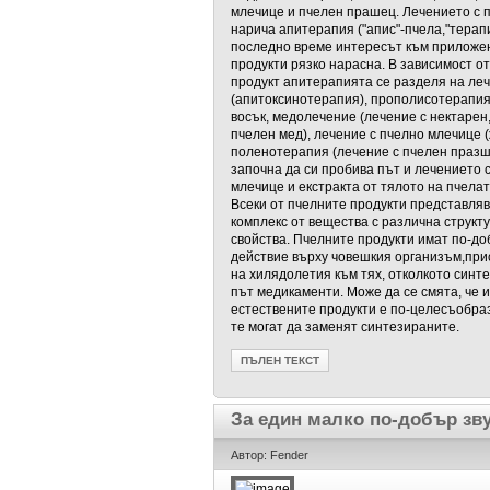
млечице и пчелен прашец. Лечението с п
нарича апитерапия ("апис"-пчела,"терап
последно време интересът към приложе
продукти рязко нарасна. В зависимост о
продукт апитерапията се разделя на леч
(апитоксинотерапия), прополисотерапия
восък, медолечение (лечение с нектарен
пчелен мед), лечение с пчелно млечице 
поленотерапия (лечение с пчелен празш
започна да си пробива път и лечението 
млечице и екстракта от тялото на пчелата
Всеки от пчелните продукти представляв
комплекс от вещества с различна структ
свойства. Пчелните продукти имат по-д
действие върху човешкия организъм,при
на хилядолетия към тях, отколкото синт
път медикаменти. Може да се смята, че 
естествените продукти е по-целесъобра
те могат да заменят синтезираните.
ПЪЛЕН ТЕКСТ
За един малко по-добър зв
Автор: Fender