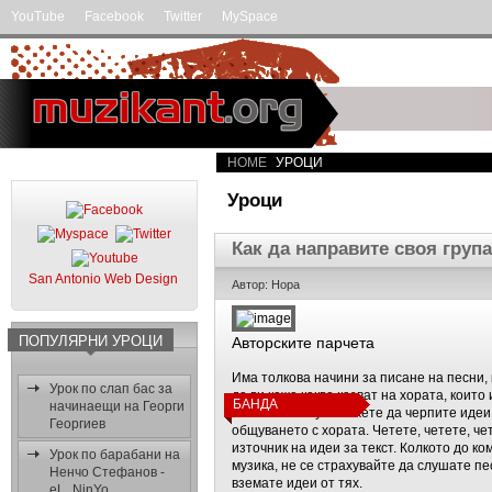
YouTube
Facebook
Twitter
MySpace
HOME
УРОЦИ
Уроци
Как да направите своя група
San Antonio Web Design
Автор: Нора
ПОПУЛЯРНИ УРОЦИ
Авторските парчета
Има толкова начини за писане на песни, 
Урок по слап бас за
да ви кажа какво казват на хората, които
БАНДА
начинаещи на Георги
това важи и тук. Можете да черпите идеи
Георгиев
общуването с хората. Четете, четете, че
източник на идеи за текст. Колкото до к
Урок по барабани на
музика, не се страхувайте да слушате пе
Ненчо Стефанов -
вземате идеи от тях.
eL_NinYo