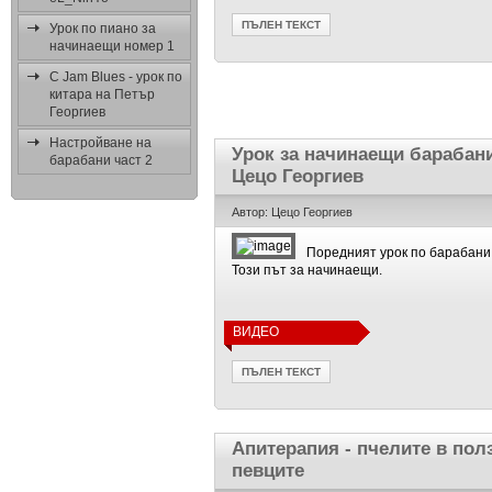
ПЪЛЕН ТЕКСТ
Урок по пиано за
начинаещи номер 1
C Jam Blues - урок по
китара на Петър
Георгиев
Настройване на
Урок за начинаещи барабани
барабани част 2
Цецо Георгиев
Автор: Цецо Георгиев
Поредният урок по барабани 
Този път за начинаещи.
ВИДЕО
ПЪЛЕН ТЕКСТ
Апитерапия - пчелите в пол
певците