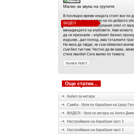
Малко за звука на групите
В последно време нещата стоят все по-д
това се дължи не само на по-доброто об
ВИДЕО
и групите, а и на натрупания опит от муз
мениджърите на клубовете. Ами колкото 
да си признаем – клубният бизнес прохо
издънки...дал господ, ама тоталните траг
Не мога да тврдя, че съм обиколил всичк
съм бил тук-там. Честно да ви кажа...мож
стига хвалби! Сега малко по темата:
ПЪЛЕН ТЕКСТ
Още статии...
Кабел за китара
Самба - Урок по барабани на Цецо Гео
ВИДЕО! - Урок по китара на Ангел Дим
Настройване на барабани част 2
Настройване на барабани част 1