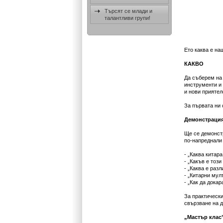
Търсят се млади и
талантливи групи!
Ето каква е на
КАКВО
Да съберем на
инструменти и 
и нови приятел
За първата ни
Демонстрация
Ще се демонстр
по-напреднали 
- „Каква китара
- „Какъв е този
- „Каква е раз
- „Китарни мул
- „Как да дока
За практически
свързване на д
„Мастър клас”