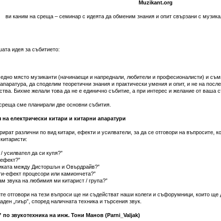
Muzikant.org
ви каним на среща – семинар с идеята да обменим знания и опит свързани с музика
шата идея за събитието:
 едно място музиканти (начинаещи и напреднали, любители и професионалисти) и съм
апаратура, да споделим теоретични знания и практически умения и опит, и не на после
ства. Бихме желали това да не е единично събитие, а при интерес и желание от ваша с
 среща сме планирали две основни събития.
 на електрически китари и китарни апаратури
ират различни по вид китари, ефекти и усилватели, за да се отговори на въпросите, к
китаристи:
 / усилвател да си купя?”
 ефект?”
ликата между Дисторшън и Овърдрайв?”
ти-ефект процесори или камиончета?”
рам звука на любимия ми китарист / група?”
те отговори на тези въпроси ще ни съдействат наши колеги и съфорумници, които ще 
аден „гиър”, според наличната техника и търсения звук.
 по звукотехника на инж. Тони Манов (Parni_Valjak)