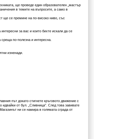
техниката, ще проведе един образователен „мастър
раничения в темите на въпросите, а само в
ст ще се премине на по-високо ниво, със
 интересни за вас и които бихте искали да се
а среща по-полезна и интересна.
ятни изненади.
лавния път докато стигнете кръговото движение с
 идвайки от бул. „Сливница”. След това завивате
 Магазинът ни се намира в голямата сграда от