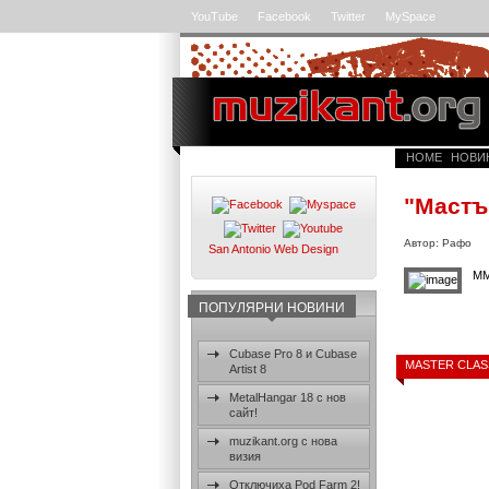
YouTube
Facebook
Twitter
MySpace
HOME
НОВИ
"Мастъ
Автор: Рафо
San Antonio Web Design
MM
ПОПУЛЯРНИ НОВИНИ
Cubase Pro 8 и Cubase
MASTER CLAS
Artist 8
Ето и пълният 
MetalHangar 18 с нов
сайт!
muzikant.org с нова
визия
Отключиха Pod Farm 2!