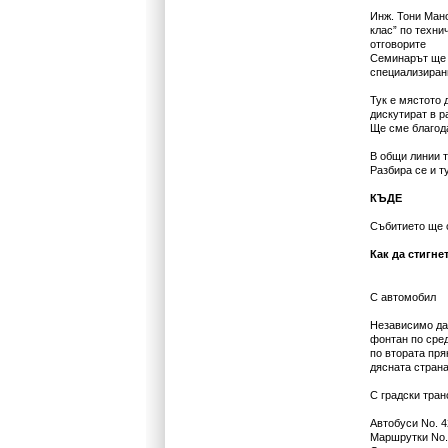
Инж. Тони Мано
клас” по техни
отговорите
Семинарът ще б
специализиран
Тук е мястото 
дискутират в р
Ще сме благода
В общи линии т
Разбира се и т
КЪДЕ
Събитието ще с
Как да стигне
С автомобил
Независимо дал
фонтан по сред
по втората пря
дясната страна
С градски тран
Автобуси No. 4
Маршрутки No. 