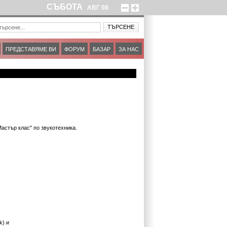
СЪБОТА
АВГ
08
ПРЕДСТАВЯМЕ ВИ
ФОРУМ
БАЗАР
ЗА НАС
Мастър клас" по звукотехника.
k) и