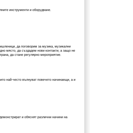
лните инструменти и оборудване.
ишленици, да поговорим за музика, музикални
дно място, да създадем нови контакти, а защо не
трана, да стане регулярно мероприятие.
оито най-често вълнуват повечето начинаещи, а и
демонстрират и обяснят различни начини на