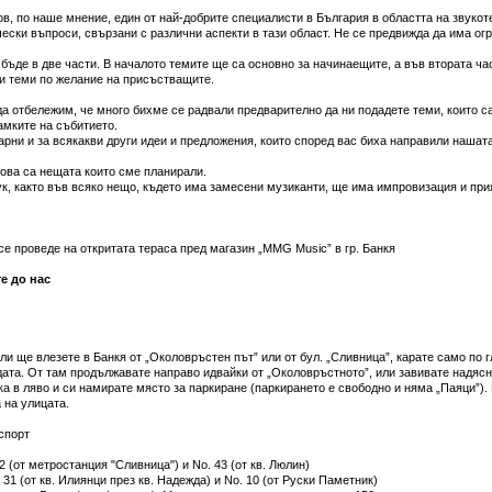
в, по наше мнение, един от най-добрите специалисти в България в областта на звуко
чески въпроси, свързани с различни аспекти в тази област. Не се предвижда да има ог
ъде в две части. В началото темите ще са основно за начинаещите, а във втората ча
и теми по желание на присъстващите.
да отбележим, че много бихме се радвали предварително да ни подадете теми, които са
амките на събитието.
рни и за всякакви други идеи и предложения, които според вас биха направили нашат
ова са нещата които сме планирали.
ук, както във всяко нещо, където има замесени музиканти, ще има импровизация и при
е проведе на откритата тераса пред магазин „MMG Music” в гр. Банкя
те до нас
и ще влезете в Банкя от „Околовръстен път” или от бул. „Сливница”, карате само по г
ата. От там продължавате направо идвайки от „Околовръстното”, или завивате надясно
ка в ляво и си намирате място за паркиране (паркирането е свободно и няма „Паяци”).
 на улицата.
спорт
2 (от метростанция "Сливница") и No. 43 (от кв. Люлин)
31 (от кв. Илиянци през кв. Надежда) и No. 10 (от Руски Паметник)