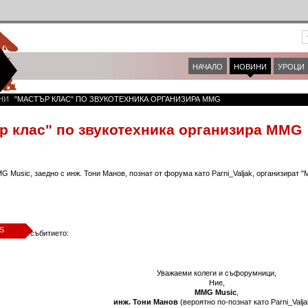
НАЧАЛО
НОВИНИ
УРОЦИ
НИ
"МАСТЪР КЛАС" ПО ЗВУКОТЕХНИКА ОРГАНИЗИРА MMG
р клас" по звукотехника организира MMG
G Music, заедно с инж. Тони Манов, познат от форума като Parni_Valjak, организират "
S
анонс за събитието:
Уважаеми колеги и съфорумници,
Ние,
MMG Music
,
инж. Тони Манов
(вероятно по-познат като Parni_Valja