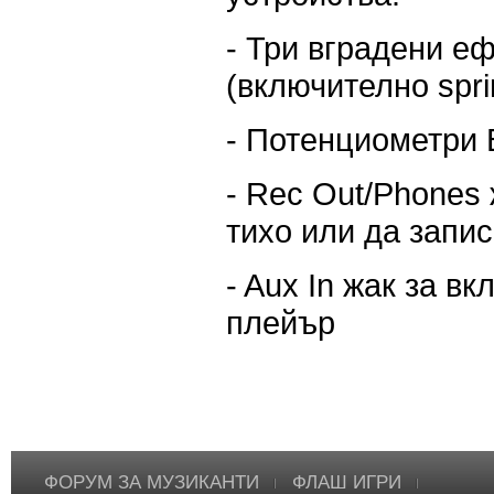
- Три вградени ефе
(включително spri
- Потенциометри B
- Rec Out/Phones
тихо или да запи
- Aux In жак за в
плейър
ФОРУМ ЗА МУЗИКАНТИ
ФЛАШ ИГРИ