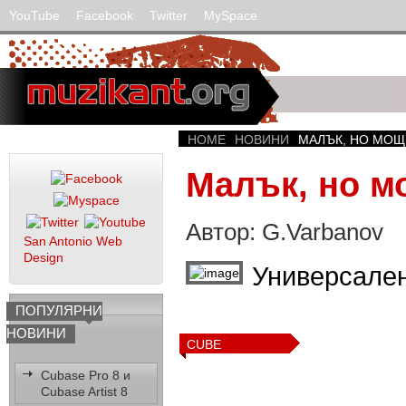
YouTube
Facebook
Twitter
MySpace
HOME
НОВИНИ
МАЛЪК, НО МОЩЕ
Малък, но м
Автор: G.Varbanov
San Antonio Web
Design
Универсален
ПОПУЛЯРНИ
НОВИНИ
CUBE
Cubase Pro 8 и
Cubase Artist 8