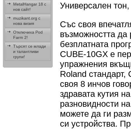
Универсален тон,
MetalHangar 18 с
нов сайт!
muzikant.org с
Със своя впечатл
нова визия
възможността да
Отключиха Pod
Farm 2!
безплатната прог
Търсят се млади
и талантливи
CUBE-10GX е пер
групи!
упражнения вкъщи
Roland стандарт,
своя 8 инчов гов
здравата кутия на
разновидности на
можете да ги раз
си устройства. П