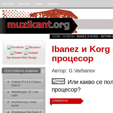
YouTube
Facebook
Twitter
MySpace
HOME
НОВИНИ
IBANEZ И KORG - КИТАРА
Ibanez и Korg 
процесор
San Antonio Web Design
Автор: G.Varbanov
ПОПУЛЯРНИ НОВИНИ
Или какво се по
Cubase Pro 8 и Cubase
Artist 8
процесор?
MetalHangar 18 с нов
сайт!
СИМБИОЗА
muzikant.org с нова
визия
Отключиха Pod Farm 2!