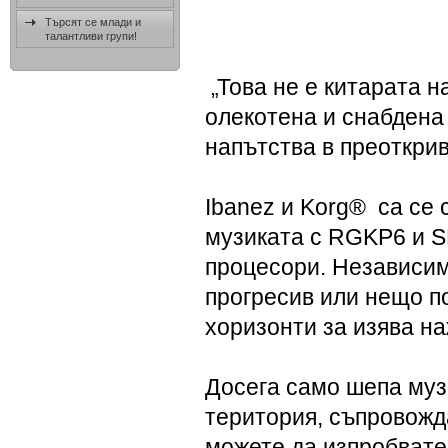
Търсят се млади и
талантливи групи!
„Това не е китарата н
олекотена и снабдена 
напътства в преоткри
Ibanez и Korg® са се 
музиката с RGKP6 и SR
процесори. Независимо
прогресив или нещо п
хоризонти за изява на
Досега само шепа муз
територия, съпровожд
можете да изпробвате