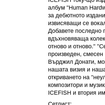
албум "Human Hardw
за дебютното издани
извисяващи се вока
Добавете последно 
вдъхновяваща колекц
отново и отново." "С
произведен, смесен 
Върджил Донати, мо
нашата визия и наша
откриването на "неу
композитори и музик
ICEFISH и втория им
Сетлист: