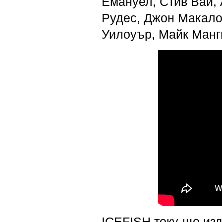
Емануел, Стив Вай,
Рудес, Джон Макало
Уилоуър, Майк Манги
ICEFISH току-що из