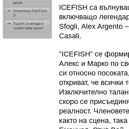
визия
ICEFISH са вълнуващ
Отключиха Pod Farm
включващо легендарн
2!
Търсят се млади и
Sfogli, Alex Argento
талантливи групи!
Casali.
"ICEFISH" се формир
Алекс и Марко по сво
си относно посоката
откриват, че всички
Изключително талан
скоро се присъединя
реалност. Членовете
както на сцена, така