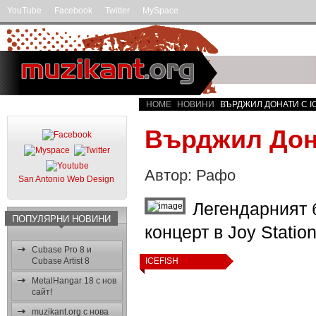
YouTube
Facebook
Twitter
MySpace
HOME
НОВИНИ
ВЪРДЖИЛ ДОНАТИ С IC
Върджил Дона
Автор: Рафо
San Antonio Web Design
Легендарният 
ПОПУЛЯРНИ НОВИНИ
концерт в Joy Statio
Cubase Pro 8 и
Cubase Artist 8
ICEFISH
MetalHangar 18 с нов
сайт!
muzikant.org с нова