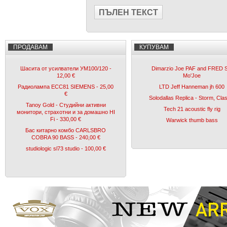
ПЪЛЕН ТЕКСТ
ПРОДАВАМ
КУПУВАМ
Шасита от усилватели УМ100/120 -
Dimarzio Joe PAF and FRED S
12,00 €
Mo'Joe
Радиолампа ECC81 SIEMENS - 25,00
LTD Jeff Hanneman jh 600
€
Solodallas Replica - Storm, Cla
Tanoy Gold - Студийни активни
Tech 21 acoustic fly rig
монитори, страхотни и за домашно HI
Fi - 330,00 €
Warwick thumb bass
Бас китарно комбо CARLSBRO
COBRA 90 BASS - 240,00 €
studiologic sl73 studio - 100,00 €