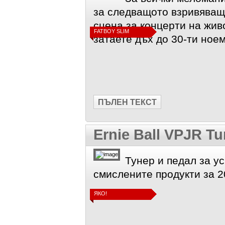
за следващото взривяващ
сцена за концерти на живо 
FATBOY SLIM
затаете дъх до 30-ти ное
ПЪЛЕН ТЕКСТ
Ernie Ball VPJR Tu
Тунер и педал за ус
смислените продукти за 2
ЯКО!