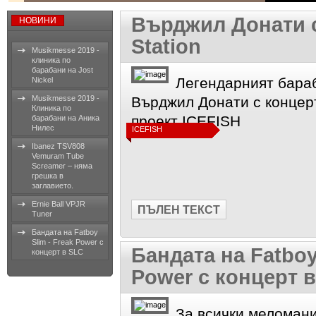
Върджил Донати с
НОВИНИ
Station
Musikmesse 2019 -
клиника по
барабани на Jost
Легендарният бараб
Nickel
Musikmesse 2019 -
Върджил Донати с концерт 
Клиника по
проект ICEFISH
барабани на Аника
Нилес
ICEFISH
Ibanez TSV808
Vemuram Tube
Screamer – няма
грешка в
заглавието.
Ernie Ball VPJR
ПЪЛЕН ТЕКСТ
Tuner
Бандата на Fatboy
Slim - Freak Power с
Бандата на Fatboy
концерт в SLC
Power с концерт 
За всички меломани