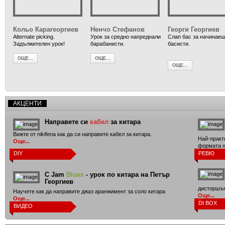
Кольо Карагеоргиев
Ненчо Стефанов
Георги Георгиев
Alternate picking.
Урок за средно напреднали
Слап бас за начинае
Задължителен урок!
барабанисти.
басисти.
ОЩЕ...
ОЩЕ...
ОЩЕ...
АКЦЕНТИ
Направете си
кабел
за китара
Вижте от nikifena как да си направите кабел за китара.
Най-практ
Още...
формата н
Още...
DIY
РЕВЮ
C Jam
Blues
- урок по китара на Петър
Георгиев
дисторшън
Научете как да направите джаз аранжимент за соло китара
Още...
Още...
DI BOX
ВИДЕО