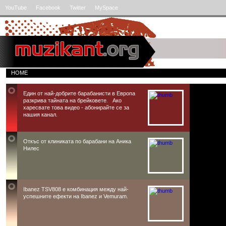
YouTube
Facebook
Twitter
MySpace
HOME
Един от най-добрите барабанисти в Европа
разкрива тайната на брейковете. Ако
харесвате това видео - абонирайте се за
нашия канал.
Откъс от клиниката по барабани на Аника
Нилес
Ibanez TSV808 е комбинация между най-
успешните ефекти на Ibanez и Vemuram.